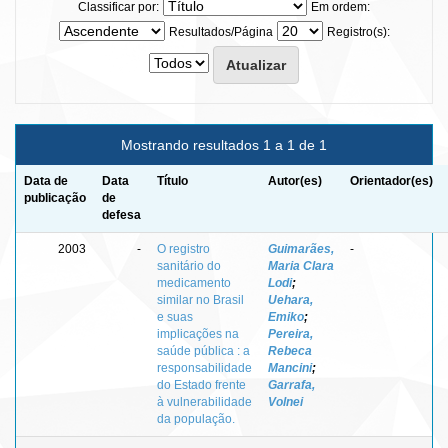
Classificar por:
Em ordem:
Resultados/Página
Registro(s):
Mostrando resultados 1 a 1 de 1
Data de
Data
Título
Autor(es)
Orientador(es)
publicação
de
defesa
2003
-
O registro
Guimarães,
-
sanitário do
Maria Clara
medicamento
Lodi
;
similar no Brasil
Uehara,
e suas
Emiko
;
implicações na
Pereira,
saúde pública : a
Rebeca
responsabilidade
Mancini
;
do Estado frente
Garrafa,
à vulnerabilidade
Volnei
da população.