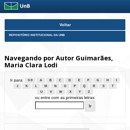
Skip
Voltar
navigation
REPOSITÓRIO INSTITUCIONAL DA UNB
Navegando por Autor Guimarães,
Maria Clara Lodi
Ir para:
0-9
A
B
C
D
E
F
G
H
I
J
K
L
M
N
O
P
Q
R
S
T
U
V
W
X
Y
Z
ou entre com as primeiras letras: