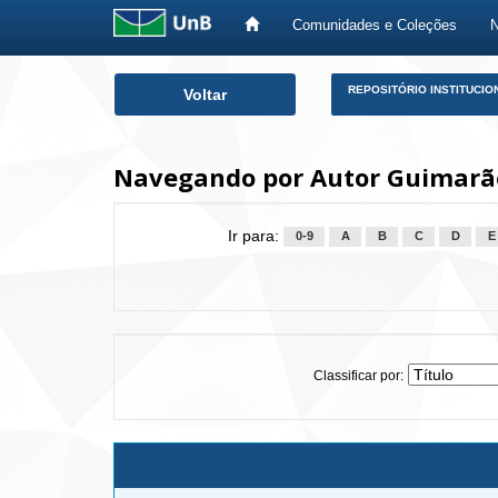
Comunidades e Coleções
Skip
REPOSITÓRIO INSTITUCIO
Voltar
navigation
Navegando por Autor Guimarãe
Ir para:
0-9
A
B
C
D
E
Classificar por: