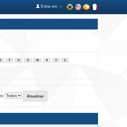
Entrar em:
S
T
U
V
W
X
Y
Z
s):