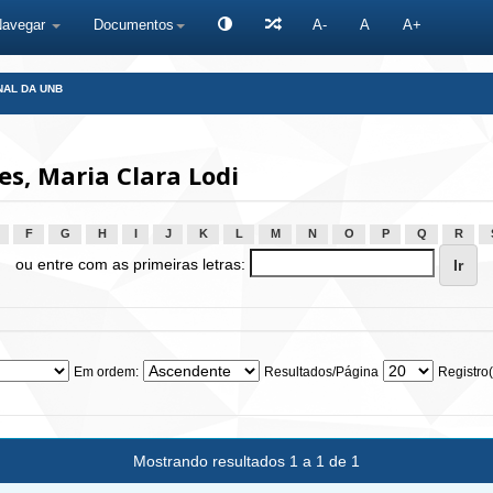
Navegar
Documentos
A-
A
A+
NAL DA UNB
s, Maria Clara Lodi
F
G
H
I
J
K
L
M
N
O
P
Q
R
ou entre com as primeiras letras:
Em ordem:
Resultados/Página
Registro(
Mostrando resultados 1 a 1 de 1