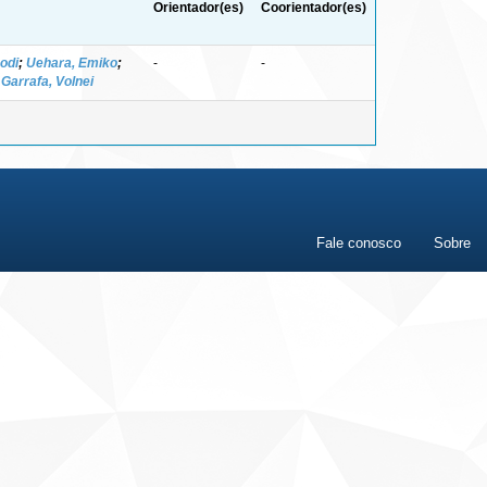
Orientador(es)
Coorientador(es)
odi
;
Uehara, Emiko
;
-
-
;
Garrafa, Volnei
Fale conosco
Sobre