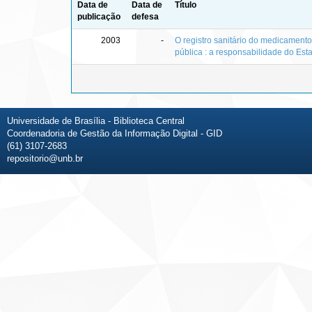
Data de
Data de
Título
publicação
defesa
2003
-
O registro sanitário do medicamento
pública : a responsabilidade do Est
Universidade de Brasília - Biblioteca Central
Coordenadoria de Gestão da Informação Digital - GID
(61) 3107-2683
repositorio@unb.br