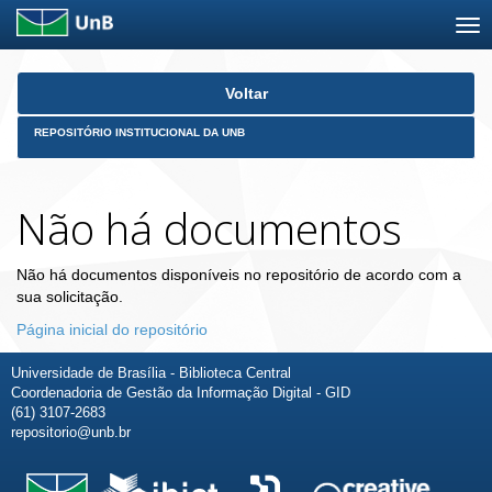
Skip
Voltar
navigation
REPOSITÓRIO INSTITUCIONAL DA UNB
Não há documentos
Não há documentos disponíveis no repositório de acordo com a
sua solicitação.
Página inicial do repositório
Universidade de Brasília - Biblioteca Central
Coordenadoria de Gestão da Informação Digital - GID
(61) 3107-2683
repositorio@unb.br