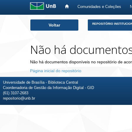
Comunidades e Coleções
Skip
REPOSITÓRIO INSTITUCIO
Voltar
navigation
Não há documento
Não há documentos disponíveis no repositório de acor
Página inicial do repositório
Universidade de Brasília - Biblioteca Central
Coordenadoria de Gestão da Informação Digital - GID
(61) 3107-2683
repositorio@unb.br