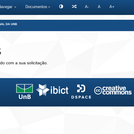
Navegar
Documentos
A-
A
A+
NAL DA UNB
s
do com a sua solicitação.