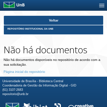
Skip
Voltar
navigation
REPOSITÓRIO INSTITUCIONAL DA UNB
Não há documentos
Não há documentos disponíveis no repositório de acordo com a
sua solicitação.
Página inicial do repositório
Universidade de Brasília - Biblioteca Central
Coordenadoria de Gestão da Informação Digital - GID
(61) 3107-2683
repositorio@unb.br