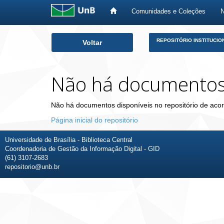
Comunidades e Coleções
Skip
REPOSITÓRIO INSTITUCIO
Voltar
navigation
Não há documento
Não há documentos disponíveis no repositório de acor
Página inicial do repositório
Universidade de Brasília - Biblioteca Central
Coordenadoria de Gestão da Informação Digital - GID
(61) 3107-2683
repositorio@unb.br