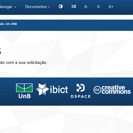
Navegar
Documentos
A-
A
A+
NAL DA UNB
s
do com a sua solicitação.