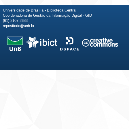
Universidade de Brasília - Biblioteca Central
Coordenadoria de Gestão da Informação Digital - GID
(61) 3107-2683
repositorio@unb.br
Fale conosco
Sobre