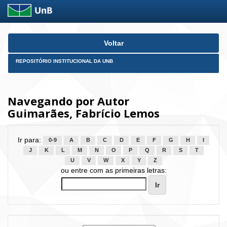
Skip
Voltar
navigation
REPOSITÓRIO INSTITUCIONAL DA UNB
Navegando por Autor
Guimarães, Fabrício Lemos
Ir para:
0-9
A
B
C
D
E
F
G
H
I
J
K
L
M
N
O
P
Q
R
S
T
U
V
W
X
Y
Z
ou entre com as primeiras letras: