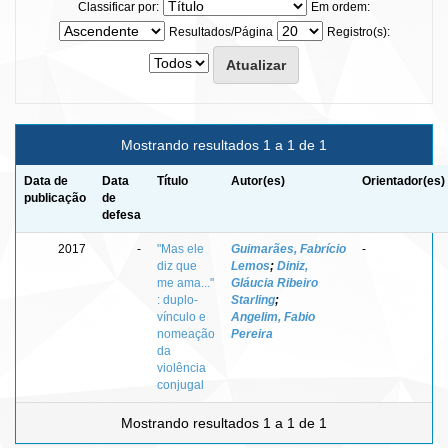
Classificar por:
Em ordem:
Resultados/Página
Registro(s):
Mostrando resultados 1 a 1 de 1
Data de
Data
Título
Autor(es)
Orientador(es)
publicação
de
defesa
2017
-
"Mas ele
Guimarães, Fabrício
-
diz que
Lemos
;
Diniz,
me ama..."
Gláucia Ribeiro
: duplo-
Starling
;
vínculo e
Angelim, Fabio
nomeação
Pereira
da
violência
conjugal
Mostrando resultados 1 a 1 de 1