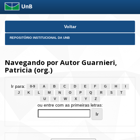
Skip
Voltar
navigation
REPOSITÓRIO INSTITUCIONAL DA UNB
Navegando por Autor Guarnieri,
Patricia (org.)
Ir para:
0-9
A
B
C
D
E
F
G
H
I
J
K
L
M
N
O
P
Q
R
S
T
U
V
W
X
Y
Z
ou entre com as primeiras letras: