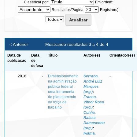
Classificar por:
Em ordem:
Resultados/Página
Registro(s):
< Anterior
Mostrando resultados 3 a 4 de 4
Data de
Data
Título
Autor(es)
Orientador(es)
publicação
de
defesa
2018
-
Dimensionamento
Serrano,
-
na administração
André Luiz
pública federal :
Marques
uma ferramenta
(org.)
;
do planejamento
Franco,
da força de
Víthor Rosa
trabalho
(org.)
;
Cunha,
Raissa
Damasceno
(org.)
;
Iwama,