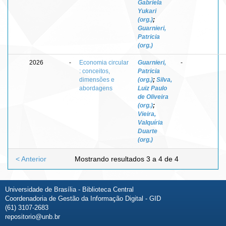
Gabriela
Yukari
(org.)
;
Guarnieri,
Patricia
(org.)
2026
-
Economia circular
Guarnieri,
-
: conceitos,
Patricia
dimensões e
(org.)
;
Silva,
abordagens
Luiz Paulo
de Oliveira
(org.)
;
Vieira,
Valquíria
Duarte
(org.)
< Anterior
Mostrando resultados 3 a 4 de 4
Universidade de Brasília - Biblioteca Central
Coordenadoria de Gestão da Informação Digital - GID
(61) 3107-2683
repositorio@unb.br