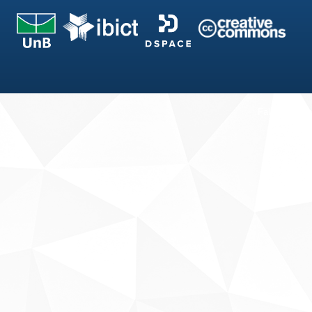
Fale conosco
Sobre