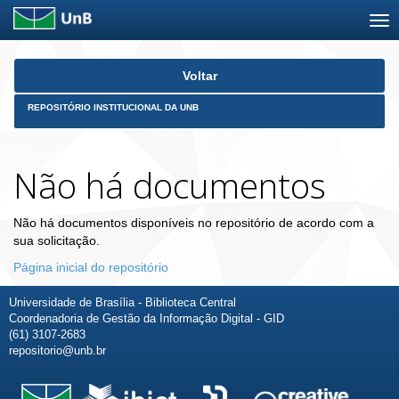
Skip
Voltar
navigation
REPOSITÓRIO INSTITUCIONAL DA UNB
Não há documentos
Não há documentos disponíveis no repositório de acordo com a
sua solicitação.
Página inicial do repositório
Universidade de Brasília - Biblioteca Central
Coordenadoria de Gestão da Informação Digital - GID
(61) 3107-2683
repositorio@unb.br