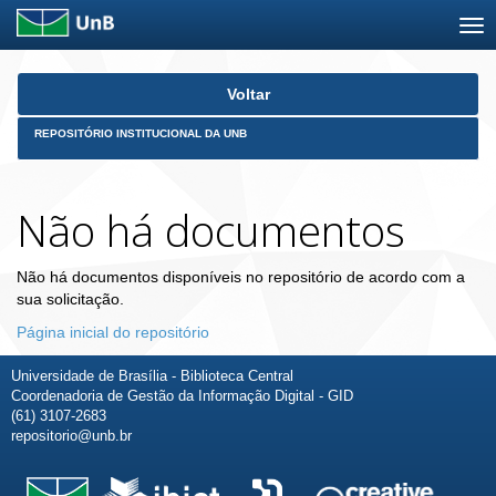
Skip
Voltar
navigation
REPOSITÓRIO INSTITUCIONAL DA UNB
Não há documentos
Não há documentos disponíveis no repositório de acordo com a
sua solicitação.
Página inicial do repositório
Universidade de Brasília - Biblioteca Central
Coordenadoria de Gestão da Informação Digital - GID
(61) 3107-2683
repositorio@unb.br