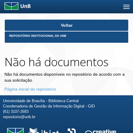
Skip
Voltar
navigation
REPOSITÓRIO INSTITUCIONAL DA UNB
Não há documentos
Não há documentos disponíveis no repositório de acordo com a
sua solicitação.
Página inicial do repositório
Universidade de Brasília - Biblioteca Central
Coordenadoria de Gestão da Informação Digital - GID
(61) 3107-2683
repositorio@unb.br