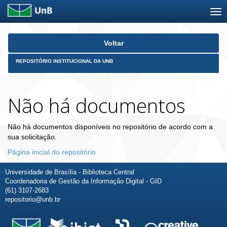
Skip
Voltar
navigation
REPOSITÓRIO INSTITUCIONAL DA UNB
Não há documentos
Não há documentos disponíveis no repositório de acordo com a
sua solicitação.
Página inicial do repositório
Universidade de Brasília - Biblioteca Central
Coordenadoria de Gestão da Informação Digital - GID
(61) 3107-2683
repositorio@unb.br