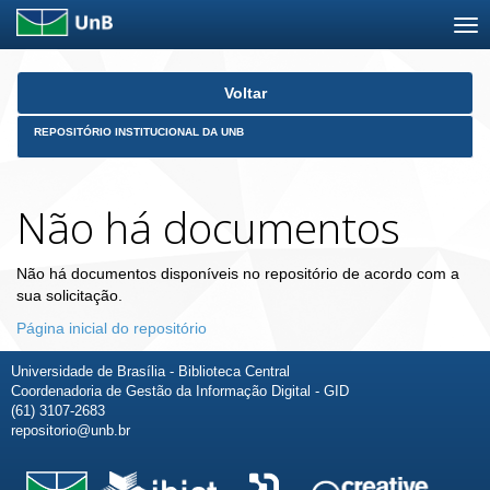
Skip
Voltar
navigation
REPOSITÓRIO INSTITUCIONAL DA UNB
Não há documentos
Não há documentos disponíveis no repositório de acordo com a
sua solicitação.
Página inicial do repositório
Universidade de Brasília - Biblioteca Central
Coordenadoria de Gestão da Informação Digital - GID
(61) 3107-2683
repositorio@unb.br