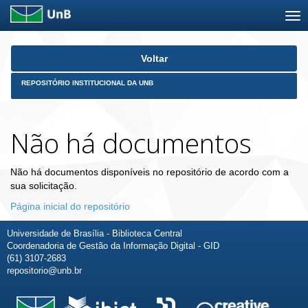
Skip
Voltar
navigation
REPOSITÓRIO INSTITUCIONAL DA UNB
Não há documentos
Não há documentos disponíveis no repositório de acordo com a
sua solicitação.
Página inicial do repositório
Universidade de Brasília - Biblioteca Central
Coordenadoria de Gestão da Informação Digital - GID
(61) 3107-2683
repositorio@unb.br