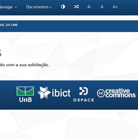
Navegar
Documentos
A-
A
A+
NAL DA UNB
s
do com a sua solicitação.