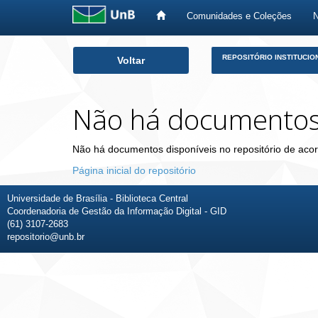
Comunidades e Coleções
Skip
REPOSITÓRIO INSTITUCIO
Voltar
navigation
Não há documento
Não há documentos disponíveis no repositório de acor
Página inicial do repositório
Universidade de Brasília - Biblioteca Central
Coordenadoria de Gestão da Informação Digital - GID
(61) 3107-2683
repositorio@unb.br