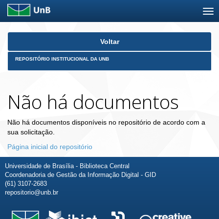
Skip
Voltar
navigation
REPOSITÓRIO INSTITUCIONAL DA UNB
Não há documentos
Não há documentos disponíveis no repositório de acordo com a
sua solicitação.
Página inicial do repositório
Universidade de Brasília - Biblioteca Central
Coordenadoria de Gestão da Informação Digital - GID
(61) 3107-2683
repositorio@unb.br