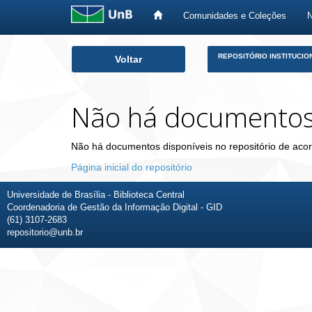
Comunidades e Coleções
Skip
REPOSITÓRIO INSTITUCIO
Voltar
navigation
Não há documento
Não há documentos disponíveis no repositório de acor
Página inicial do repositório
Universidade de Brasília - Biblioteca Central
Coordenadoria de Gestão da Informação Digital - GID
(61) 3107-2683
repositorio@unb.br