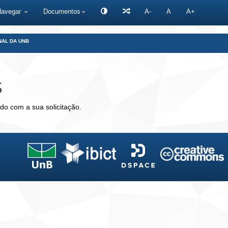
Navegar
Documentos
A-
A
A+
NAL DA UNB
s
do com a sua solicitação.