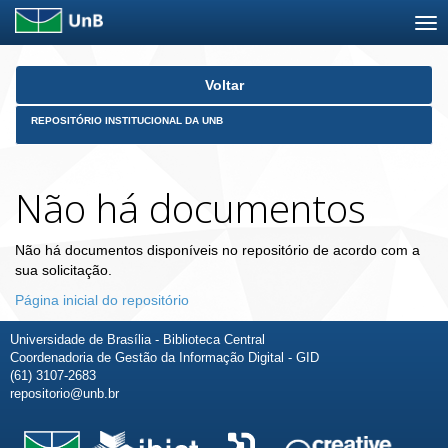
Skip
Voltar
navigation
REPOSITÓRIO INSTITUCIONAL DA UNB
Não há documentos
Não há documentos disponíveis no repositório de acordo com a
sua solicitação.
Página inicial do repositório
Universidade de Brasília - Biblioteca Central
Coordenadoria de Gestão da Informação Digital - GID
(61) 3107-2683
repositorio@unb.br