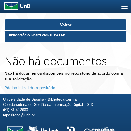
Skip
Voltar
navigation
REPOSITÓRIO INSTITUCIONAL DA UNB
Não há documentos
Não há documentos disponíveis no repositório de acordo com a
sua solicitação.
Página inicial do repositório
Universidade de Brasília - Biblioteca Central
Coordenadoria de Gestão da Informação Digital - GID
(61) 3107-2683
repositorio@unb.br