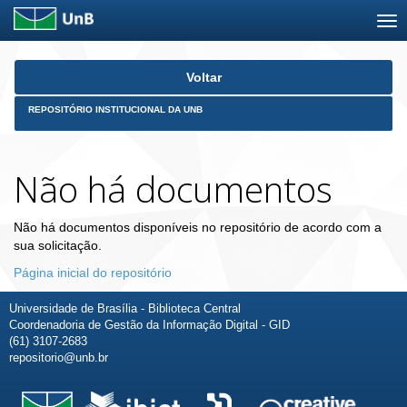
Skip
Voltar
navigation
REPOSITÓRIO INSTITUCIONAL DA UNB
Não há documentos
Não há documentos disponíveis no repositório de acordo com a
sua solicitação.
Página inicial do repositório
Universidade de Brasília - Biblioteca Central
Coordenadoria de Gestão da Informação Digital - GID
(61) 3107-2683
repositorio@unb.br