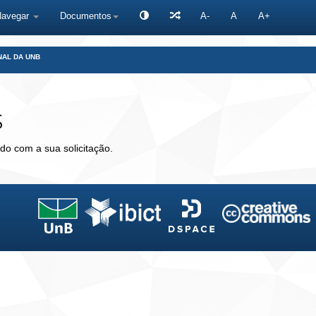
Navegar
Documentos
A-
A
A+
NAL DA UNB
s
do com a sua solicitação.