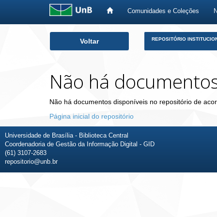
Comunidades e Coleções
Skip
REPOSITÓRIO INSTITUCIO
Voltar
navigation
Não há documento
Não há documentos disponíveis no repositório de acor
Página inicial do repositório
Universidade de Brasília - Biblioteca Central
Coordenadoria de Gestão da Informação Digital - GID
(61) 3107-2683
repositorio@unb.br