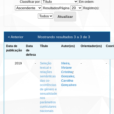
Classificar por:
Em ordem:
Resultados/Página
Registro(s):
< Anterior
Mostrando resultados 3 a 3 de 3
Data de
Data
Título
Autor(es)
Orientador(es)
Coori
publicação
de
defesa
2019
-
Seleção
Vieira,
-
-
lexical e
Viviane
relações
Cristina
;
semânticas
Gonzalez,
das co-
Carolina
ocorrências
Gonçalves
de gênero e
sexualidade
nos
parâmetros
curriculares
nacionais