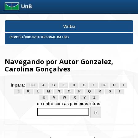
Skip
Voltar
navigation
REPOSITÓRIO INSTITUCIONAL DA UNB
Navegando por Autor Gonzalez,
Carolina Gonçalves
Ir para:
0-9
A
B
C
D
E
F
G
H
I
J
K
L
M
N
O
P
Q
R
S
T
U
V
W
X
Y
Z
ou entre com as primeiras letras: