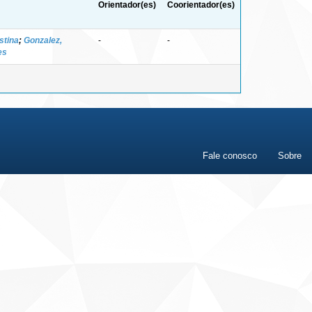
Orientador(es)
Coorientador(es)
istina
;
Gonzalez,
-
-
es
Fale conosco
Sobre