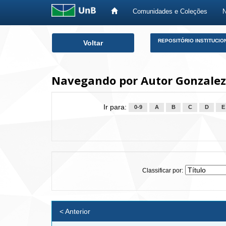
Comunidades e Coleções
Skip
REPOSITÓRIO INSTITUCIO
Voltar
navigation
Navegando por Autor Gonzalez,
Ir para:
0-9
A
B
C
D
E
Classificar por:
< Anterior