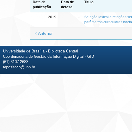
Data de
Data de
Título
publicação
defesa
2019
-
Seleção lexical e relações s
parâmetros curriculares naci
< Anterior
Universidade de Brasília - Biblioteca Central
Coordenadoria de Gestão da Informação Digital - GID
(61) 3107-2683
repositorio@unb.br