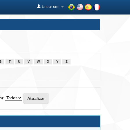
Entrar em:
S
T
U
V
W
X
Y
Z
s):