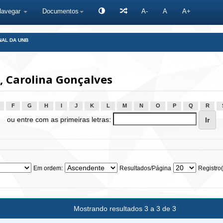
Navegar
Documentos
A-
A
A+
NAL DA UNB
 Carolina Gonçalves
F
G
H
I
J
K
L
M
N
O
P
Q
R
ou entre com as primeiras letras:
Em ordem:
Resultados/Página
Registro(
Mostrando resultados 3 a 3 de 3