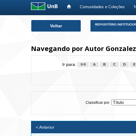
Comunidades e Coleções
Skip
REPOSITÓRIO INSTITUCIO
Voltar
navigation
Navegando por Autor Gonzalez,
Ir para:
0-9
A
B
C
D
E
Classificar por:
< Anterior