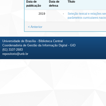
Data de
Data de
Título
publicação
defesa
2019
-
Seleção lexical e relações s
parâmetros curriculares naci
< Anterior
Universidade de Brasília - Biblioteca Central
Coordenadoria de Gestão da Informação Digital - GID
(61) 3107-2683
repositorio@unb.br