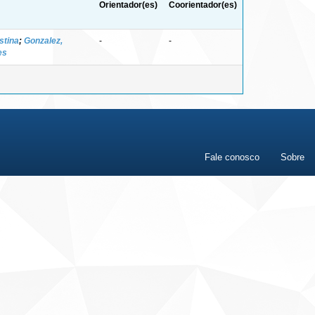
Orientador(es)
Coorientador(es)
istina
;
Gonzalez,
-
-
es
Fale conosco
Sobre