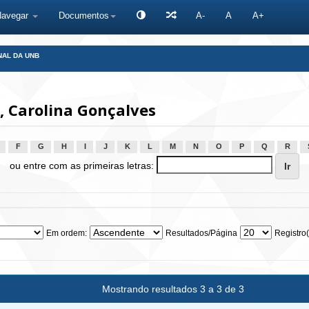
Navegar
Documentos
A-
A
A+
NAL DA UNB
 Carolina Gonçalves
F
G
H
I
J
K
L
M
N
O
P
Q
R
ou entre com as primeiras letras:
Em ordem:
Resultados/Página
Registro(
Mostrando resultados 3 a 3 de 3