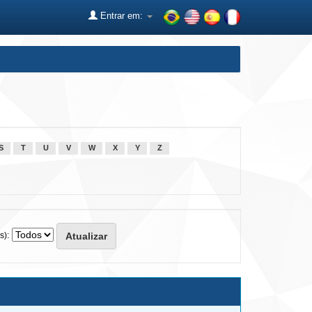
Entrar em:
S
T
U
V
W
X
Y
Z
s):