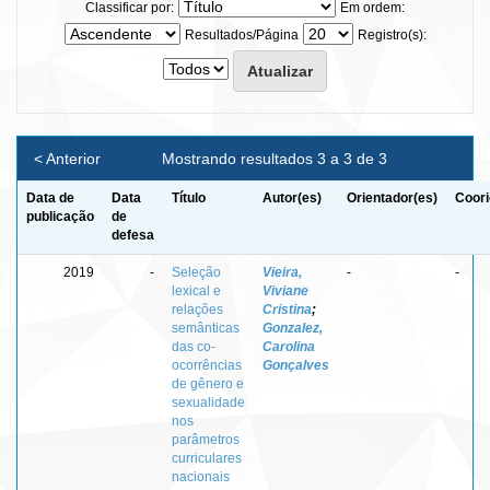
Classificar por:
Em ordem:
Resultados/Página
Registro(s):
< Anterior
Mostrando resultados 3 a 3 de 3
Data de
Data
Título
Autor(es)
Orientador(es)
Coori
publicação
de
defesa
2019
-
Seleção
Vieira,
-
-
lexical e
Viviane
relações
Cristina
;
semânticas
Gonzalez,
das co-
Carolina
ocorrências
Gonçalves
de gênero e
sexualidade
nos
parâmetros
curriculares
nacionais