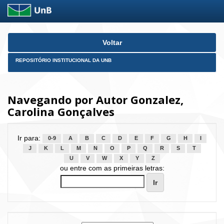
Skip
Voltar
navigation
REPOSITÓRIO INSTITUCIONAL DA UNB
Navegando por Autor Gonzalez,
Carolina Gonçalves
Ir para:
0-9
A
B
C
D
E
F
G
H
I
J
K
L
M
N
O
P
Q
R
S
T
U
V
W
X
Y
Z
ou entre com as primeiras letras: