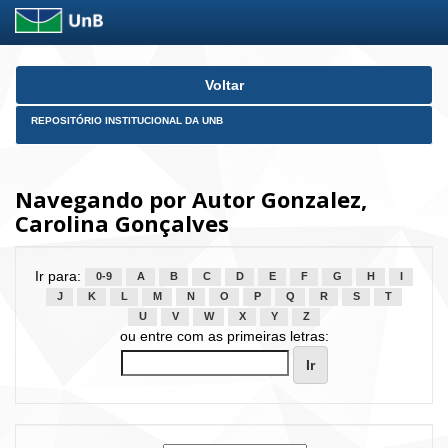
Skip
Voltar
navigation
REPOSITÓRIO INSTITUCIONAL DA UNB
Navegando por Autor Gonzalez,
Carolina Gonçalves
Ir para:
0-9
A
B
C
D
E
F
G
H
I
J
K
L
M
N
O
P
Q
R
S
T
U
V
W
X
Y
Z
ou entre com as primeiras letras: