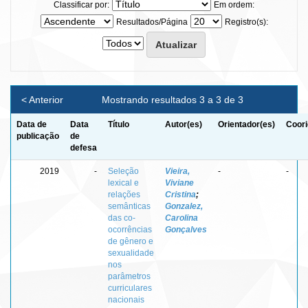
Classificar por:
Em ordem:
Resultados/Página
Registro(s):
< Anterior
Mostrando resultados 3 a 3 de 3
Data de
Data
Título
Autor(es)
Orientador(es)
Coori
publicação
de
defesa
2019
-
Seleção
Vieira,
-
-
lexical e
Viviane
relações
Cristina
;
semânticas
Gonzalez,
das co-
Carolina
ocorrências
Gonçalves
de gênero e
sexualidade
nos
parâmetros
curriculares
nacionais