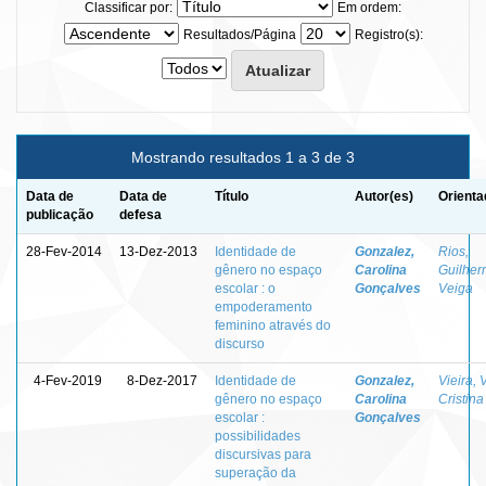
Classificar por:
Em ordem:
Resultados/Página
Registro(s):
Mostrando resultados 1 a 3 de 3
Data de
Data de
Título
Autor(es)
Orienta
publicação
defesa
28-Fev-2014
13-Dez-2013
Identidade de
Gonzalez,
Rios,
gênero no espaço
Carolina
Guilhe
escolar : o
Gonçalves
Veiga
empoderamento
feminino através do
discurso
4-Fev-2019
8-Dez-2017
Identidade de
Gonzalez,
Vieira, 
gênero no espaço
Carolina
Cristina
escolar :
Gonçalves
possibilidades
discursivas para
superação da