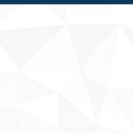
Fale conosco
Sobre