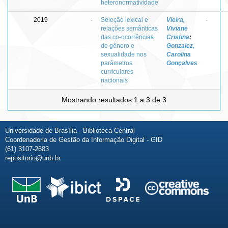
heteronormatividade
2019
-
Seleção lexical e
Vieira,
-
relações semânticas
Viviane
das co-ocorrências
Cristina
;
de gênero e
Gonzalez,
sexualidade nos
Carolina
parâmetros
Gonçalves
curriculares
nacionais
Mostrando resultados 1 a 3 de 3
Universidade de Brasília - Biblioteca Central
Coordenadoria de Gestão da Informação Digital - GID
(61) 3107-2683
repositorio@unb.br