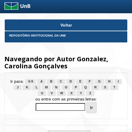
Skip
Voltar
navigation
REPOSITÓRIO INSTITUCIONAL DA UNB
Navegando por Autor Gonzalez,
Carolina Gonçalves
Ir para:
0-9
A
B
C
D
E
F
G
H
I
J
K
L
M
N
O
P
Q
R
S
T
U
V
W
X
Y
Z
ou entre com as primeiras letras: