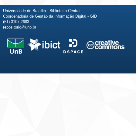
Universidade de Brasília - Biblioteca Central
Coordenadoria de Gestão da Informação Digital - GID
(61) 3107-2683
repositorio@unb.br
Fale conosco
Sobre