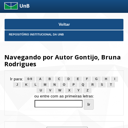
Skip
Voltar
navigation
REPOSITÓRIO INSTITUCIONAL DA UNB
Navegando por Autor Gontijo, Bruna
Rodrigues
Ir para:
0-9
A
B
C
D
E
F
G
H
I
J
K
L
M
N
O
P
Q
R
S
T
U
V
W
X
Y
Z
ou entre com as primeiras letras: