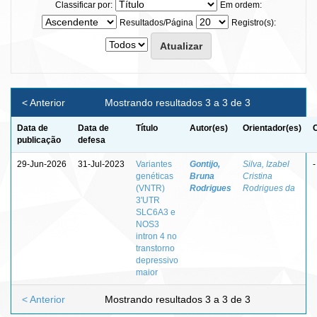
Classificar por:
Em ordem:
Resultados/Página
Registro(s):
< Anterior
Mostrando resultados 3 a 3 de 3
Data de
Data de
Título
Autor(es)
Orientador(es)
publicação
defesa
29-Jun-2026
31-Jul-2023
Variantes
Gontijo,
Silva, Izabel
-
genéticas
Bruna
Cristina
(VNTR)
Rodrigues
Rodrigues da
3'UTR
SLC6A3 e
NOS3
intron 4 no
transtorno
depressivo
maior
< Anterior
Mostrando resultados 3 a 3 de 3