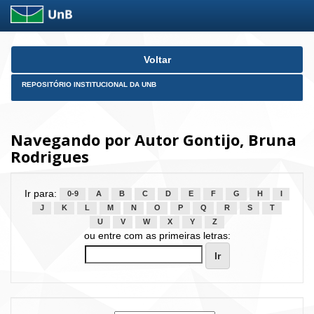
Skip
Voltar
navigation
REPOSITÓRIO INSTITUCIONAL DA UNB
Navegando por Autor Gontijo, Bruna
Rodrigues
Ir para:
0-9
A
B
C
D
E
F
G
H
I
J
K
L
M
N
O
P
Q
R
S
T
U
V
W
X
Y
Z
ou entre com as primeiras letras: