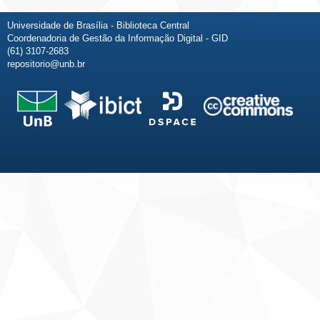
Universidade de Brasília - Biblioteca Central
Coordenadoria de Gestão da Informação Digital - GID
(61) 3107-2683
repositorio@unb.br
Fale conosco
Sobre