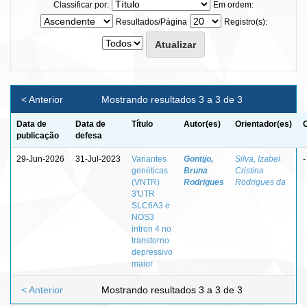
Classificar por:
Em ordem:
Resultados/Página
Registro(s):
< Anterior
Mostrando resultados 3 a 3 de 3
Data de
Data de
Título
Autor(es)
Orientador(es)
publicação
defesa
29-Jun-2026
31-Jul-2023
Variantes
Gontijo,
Silva, Izabel
-
genéticas
Bruna
Cristina
(VNTR)
Rodrigues
Rodrigues da
3'UTR
SLC6A3 e
NOS3
intron 4 no
transtorno
depressivo
maior
< Anterior
Mostrando resultados 3 a 3 de 3