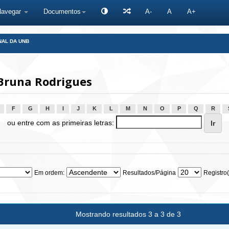
Navegar
Documentos
A-
A
A+
NAL DA UNB
 Bruna Rodrigues
F
G
H
I
J
K
L
M
N
O
P
Q
R
ou entre com as primeiras letras:
Em ordem:
Resultados/Página
Registro(
Mostrando resultados 3 a 3 de 3