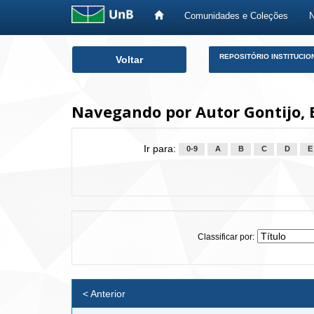
Comunidades e Coleções
Skip
REPOSITÓRIO INSTITUCIO
Voltar
navigation
Navegando por Autor Gontijo,
Ir para:
0-9
A
B
C
D
E
Classificar por:
< Anterior