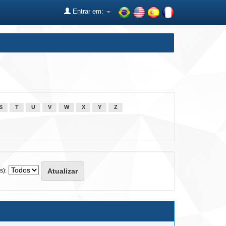
Entrar em:
S
T
U
V
W
X
Y
Z
s):