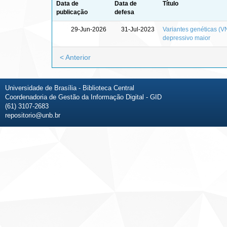
Data de
Data de
Título
publicação
defesa
29-Jun-2026
31-Jul-2023
Variantes genéticas (
depressivo maior
< Anterior
Universidade de Brasília - Biblioteca Central
Coordenadoria de Gestão da Informação Digital - GID
(61) 3107-2683
repositorio@unb.br