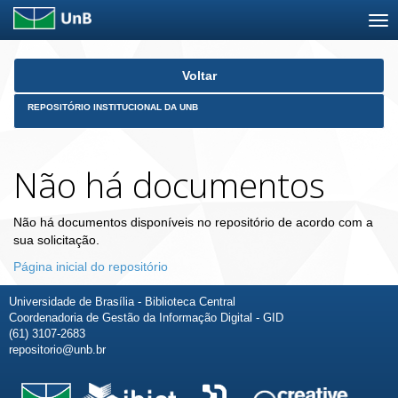
Skip
Voltar
navigation
REPOSITÓRIO INSTITUCIONAL DA UNB
Não há documentos
Não há documentos disponíveis no repositório de acordo com a
sua solicitação.
Página inicial do repositório
Universidade de Brasília - Biblioteca Central
Coordenadoria de Gestão da Informação Digital - GID
(61) 3107-2683
repositorio@unb.br