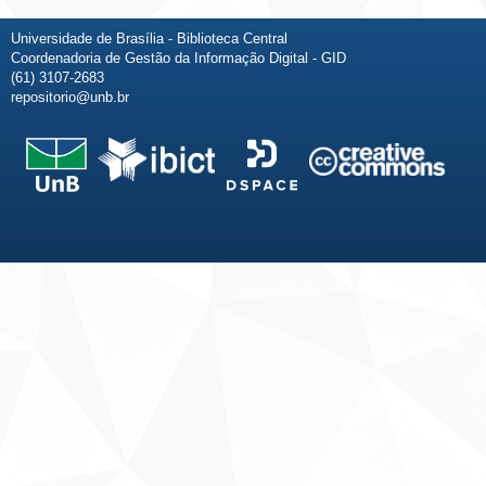
Universidade de Brasília - Biblioteca Central
Coordenadoria de Gestão da Informação Digital - GID
(61) 3107-2683
repositorio@unb.br
Fale conosco
Sobre