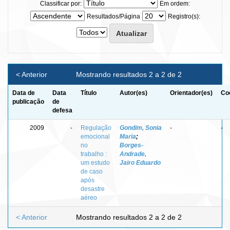
Classificar por:
Em ordem:
Resultados/Página
Registro(s):
< Anterior
Mostrando resultados 2 a 2 de 2
Data de
Data
Título
Autor(es)
Orientador(es)
Co
publicação
de
defesa
2009
-
Regulação
Gondim, Sonia
-
-
emocional
Maria
;
no
Borges-
trabalho :
Andrade,
um estudo
Jairo Eduardo
de caso
após
desastre
aéreo
< Anterior
Mostrando resultados 2 a 2 de 2