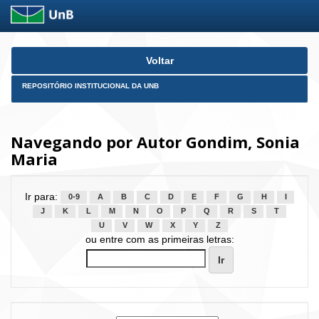
Skip
Voltar
navigation
REPOSITÓRIO INSTITUCIONAL DA UNB
Navegando por Autor Gondim, Sonia
Maria
Ir para:
0-9
A
B
C
D
E
F
G
H
I
J
K
L
M
N
O
P
Q
R
S
T
U
V
W
X
Y
Z
ou entre com as primeiras letras: