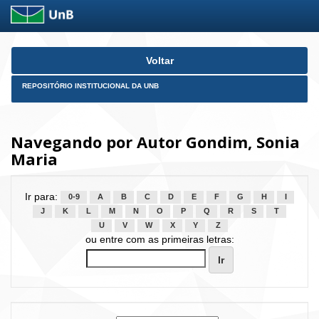
Skip
Voltar
navigation
REPOSITÓRIO INSTITUCIONAL DA UNB
Navegando por Autor Gondim, Sonia
Maria
Ir para:
0-9
A
B
C
D
E
F
G
H
I
J
K
L
M
N
O
P
Q
R
S
T
U
V
W
X
Y
Z
ou entre com as primeiras letras: