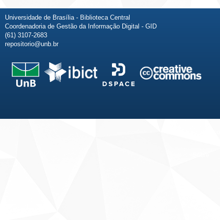
Universidade de Brasília - Biblioteca Central
Coordenadoria de Gestão da Informação Digital - GID
(61) 3107-2683
repositorio@unb.br
Fale conosco
Sobre