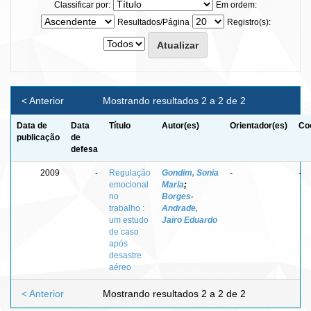
Classificar por:
Em ordem:
Resultados/Página
Registro(s):
< Anterior
Mostrando resultados 2 a 2 de 2
Data de
Data
Título
Autor(es)
Orientador(es)
Co
publicação
de
defesa
2009
-
Regulação
Gondim, Sonia
-
-
emocional
Maria
;
no
Borges-
trabalho :
Andrade,
um estudo
Jairo Eduardo
de caso
após
desastre
aéreo
< Anterior
Mostrando resultados 2 a 2 de 2