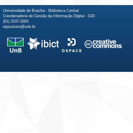
Universidade de Brasília - Biblioteca Central
Coordenadoria de Gestão da Informação Digital - GID
(61) 3107-2683
repositorio@unb.br
Fale conosco
Sobre