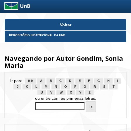
Skip
Voltar
navigation
REPOSITÓRIO INSTITUCIONAL DA UNB
Navegando por Autor Gondim, Sonia
Maria
Ir para:
0-9
A
B
C
D
E
F
G
H
I
J
K
L
M
N
O
P
Q
R
S
T
U
V
W
X
Y
Z
ou entre com as primeiras letras: