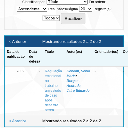
Classificar por:
Em ordem:
Resultados/Página
Registro(s):
< Anterior
Mostrando resultados 2 a 2 de 2
Data de
Data
Título
Autor(es)
Orientador(es)
Co
publicação
de
defesa
2009
-
Regulação
Gondim, Sonia
-
-
emocional
Maria
;
no
Borges-
trabalho :
Andrade,
um estudo
Jairo Eduardo
de caso
após
desastre
aéreo
< Anterior
Mostrando resultados 2 a 2 de 2