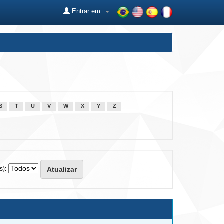
Entrar em:
S
T
U
V
W
X
Y
Z
s):