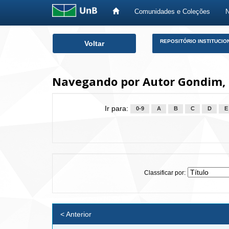
Comunidades e Coleções
Skip
REPOSITÓRIO INSTITUCIO
Voltar
navigation
Navegando por Autor Gondim, 
Ir para:
0-9
A
B
C
D
E
Classificar por:
< Anterior