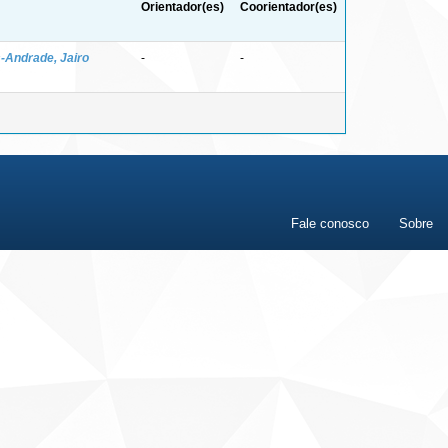
Orientador(es)
Coorientador(es)
-Andrade, Jairo
-
-
Fale conosco
Sobre