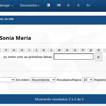
Navegar
Documentos
A-
A
A+
NAL DA UNB
Sonia Maria
F
G
H
I
J
K
L
M
N
O
P
Q
R
ou entre com as primeiras letras:
Em ordem:
Resultados/Página
Registro(
Mostrando resultados 2 a 2 de 2