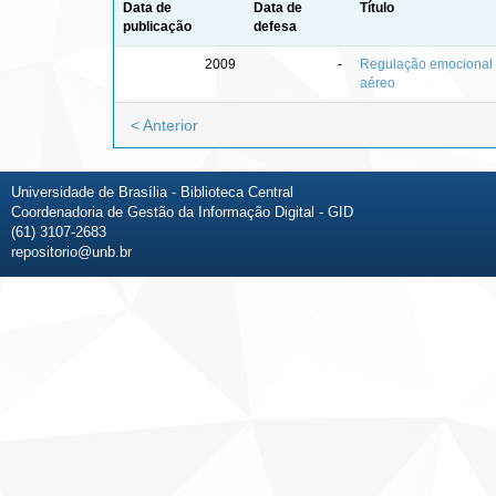
Data de
Data de
Título
publicação
defesa
2009
-
Regulação emocional n
aéreo
< Anterior
Universidade de Brasília - Biblioteca Central
Coordenadoria de Gestão da Informação Digital - GID
(61) 3107-2683
repositorio@unb.br