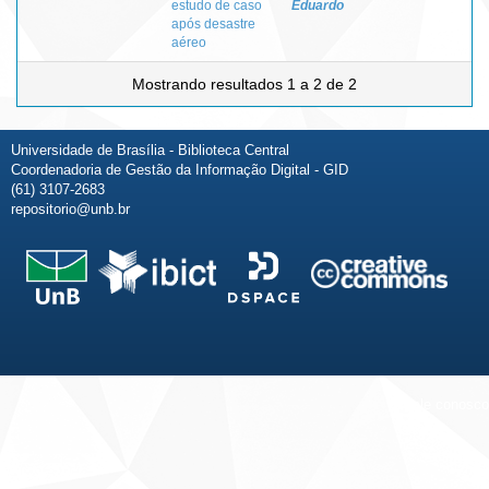
estudo de caso
Eduardo
após desastre
aéreo
Mostrando resultados 1 a 2 de 2
Universidade de Brasília - Biblioteca Central
Coordenadoria de Gestão da Informação Digital - GID
(61) 3107-2683
repositorio@unb.br
Fale conosco
Sobre