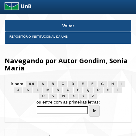
Skip
Voltar
navigation
REPOSITÓRIO INSTITUCIONAL DA UNB
Navegando por Autor Gondim, Sonia
Maria
Ir para:
0-9
A
B
C
D
E
F
G
H
I
J
K
L
M
N
O
P
Q
R
S
T
U
V
W
X
Y
Z
ou entre com as primeiras letras: