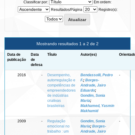
Classificar por:
Em ordem:
Resultados/Página
Registro(s):
Mostrando resultados 1 a 2 de 2
Data de
Data
Título
Autor(es)
Orientad
publicação
de
defesa
2016
-
Desempenho,
Bendassolli, Pedro
-
autorregulação e
F.
;
Borges-
competências de
Andrade, Jairo
empreendedores
Eduardo
;
de indústrias
Gondim, Sonia
criativas
Maria
;
brasileiras
Makhamed, Yasmin
Makhamid
2009
-
Regulação
Gondim, Sonia
-
emocional no
Maria
;
Borges-
trabalho : um
Andrade, Jairo