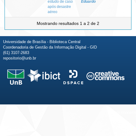
estudo de caso
Eduardo
após desastre
aéreo
Mostrando resultados 1 a 2 de 2
Universidade de Brasília - Biblioteca Central
Coordenadoria de Gestão da Informação Digital - GID
(61) 3107-2683
repositorio@unb.br
Fale conosco
Sobre