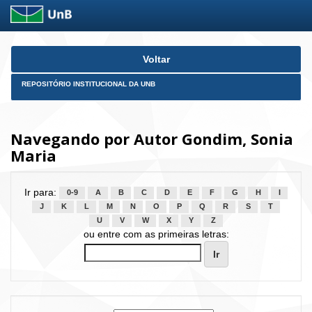
Skip
Voltar
navigation
REPOSITÓRIO INSTITUCIONAL DA UNB
Navegando por Autor Gondim, Sonia
Maria
Ir para:
0-9
A
B
C
D
E
F
G
H
I
J
K
L
M
N
O
P
Q
R
S
T
U
V
W
X
Y
Z
ou entre com as primeiras letras: