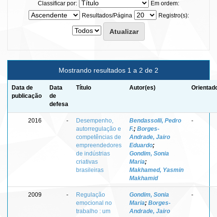
Classificar por:
Em ordem:
Resultados/Página
Registro(s):
Mostrando resultados 1 a 2 de 2
Data de
Data
Título
Autor(es)
Orientad
publicação
de
defesa
2016
-
Desempenho,
Bendassolli, Pedro
-
autorregulação e
F.
;
Borges-
competências de
Andrade, Jairo
empreendedores
Eduardo
;
de indústrias
Gondim, Sonia
criativas
Maria
;
brasileiras
Makhamed, Yasmin
Makhamid
2009
-
Regulação
Gondim, Sonia
-
emocional no
Maria
;
Borges-
trabalho : um
Andrade, Jairo