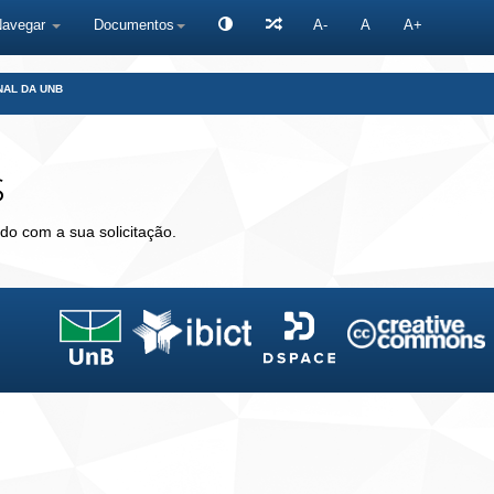
Navegar
Documentos
A-
A
A+
NAL DA UNB
s
do com a sua solicitação.