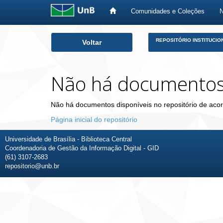
Comunidades e Coleções
Skip
REPOSITÓRIO INSTITUCIO
Voltar
navigation
Não há documento
Não há documentos disponíveis no repositório de acor
Página inicial do repositório
Universidade de Brasília - Biblioteca Central
Coordenadoria de Gestão da Informação Digital - GID
(61) 3107-2683
repositorio@unb.br