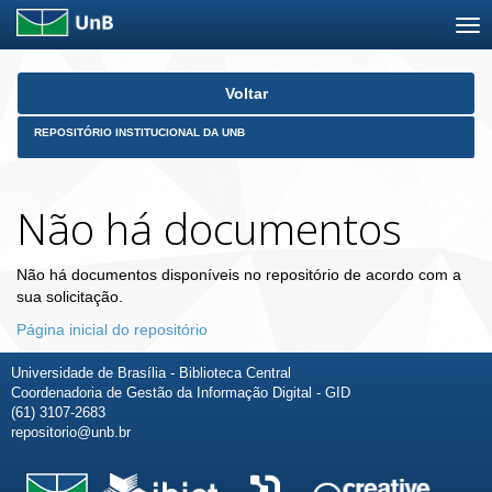
Skip
Voltar
navigation
REPOSITÓRIO INSTITUCIONAL DA UNB
Não há documentos
Não há documentos disponíveis no repositório de acordo com a
sua solicitação.
Página inicial do repositório
Universidade de Brasília - Biblioteca Central
Coordenadoria de Gestão da Informação Digital - GID
(61) 3107-2683
repositorio@unb.br