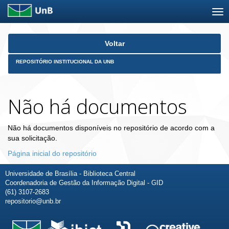
Skip
Voltar
navigation
REPOSITÓRIO INSTITUCIONAL DA UNB
Não há documentos
Não há documentos disponíveis no repositório de acordo com a
sua solicitação.
Página inicial do repositório
Universidade de Brasília - Biblioteca Central
Coordenadoria de Gestão da Informação Digital - GID
(61) 3107-2683
repositorio@unb.br