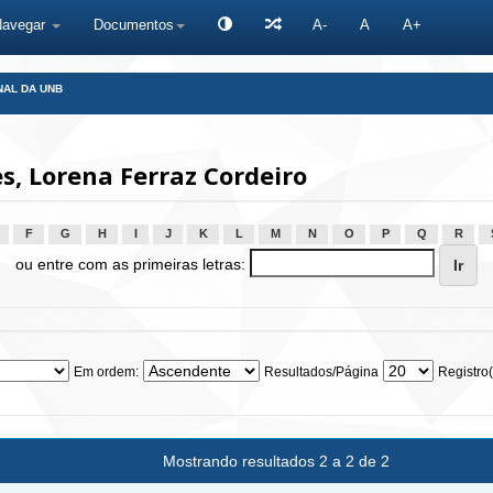
Navegar
Documentos
A-
A
A+
NAL DA UNB
, Lorena Ferraz Cordeiro
F
G
H
I
J
K
L
M
N
O
P
Q
R
ou entre com as primeiras letras:
Em ordem:
Resultados/Página
Registro(
Mostrando resultados 2 a 2 de 2