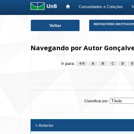
Comunidades e Coleções
Skip
REPOSITÓRIO INSTITUCIO
Voltar
navigation
Navegando por Autor Gonçalves
Ir para:
0-9
A
B
C
D
E
Classificar por:
< Anterior