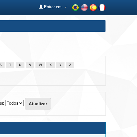
Entrar em:
S
T
U
V
W
X
Y
Z
s):