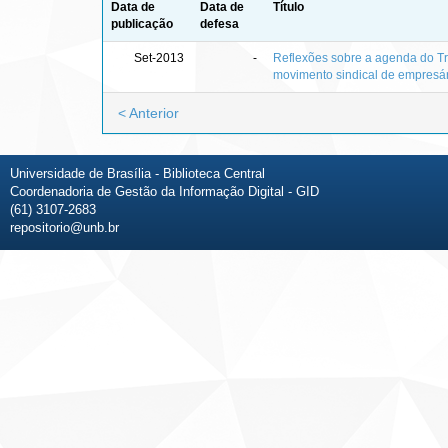
Data de
Data de
Título
publicação
defesa
Set-2013
-
Reflexões sobre a agenda do Tr
movimento sindical de empresár
< Anterior
Universidade de Brasília - Biblioteca Central
Coordenadoria de Gestão da Informação Digital - GID
(61) 3107-2683
repositorio@unb.br