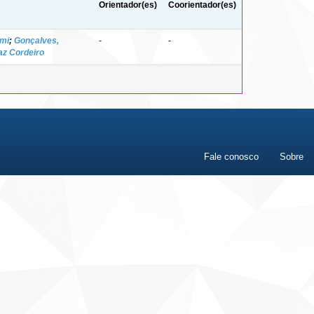
Orientador(es)
Coorientador(es)
emi
;
Gonçalves,
-
-
az Cordeiro
Fale conosco
Sobre