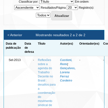
Classificar por:
Em ordem:
Resultados/Página
Registro(s):
< Anterior
Mostrando resultados 2 a 2 de 2
Data de
Data
Título
Autor(es)
Orientador(es)
Coo
publicação
de
defesa
Set-2013
-
Reflexões
Castioni,
-
-
sobre a
Remi
;
agenda do
Gonçalves,
Trabalho
Lorena
Decente no
Ferraz
Brasil :
Cordeiro
desafios para
a
coordenação
do
movimento
sindical de