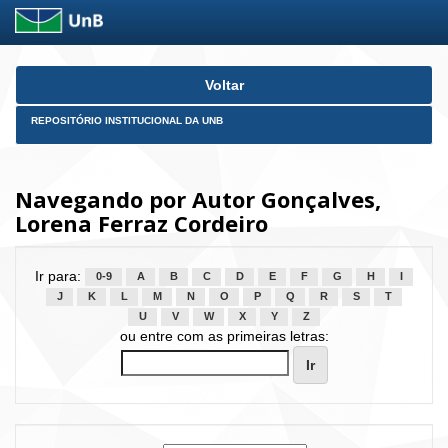
Skip
Voltar
navigation
REPOSITÓRIO INSTITUCIONAL DA UNB
Navegando por Autor Gonçalves,
Lorena Ferraz Cordeiro
Ir para:
0-9
A
B
C
D
E
F
G
H
I
J
K
L
M
N
O
P
Q
R
S
T
U
V
W
X
Y
Z
ou entre com as primeiras letras: