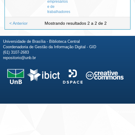
empresários
e de
trabalhadores
< Anterior
Mostrando resultados 2 a 2 de 2
Universidade de Brasília - Biblioteca Central
Coordenadoria de Gestão da Informação Digital - GID
(61) 3107-2683
repositorio@unb.br
Fale conosco
Sobre