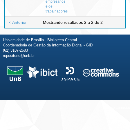
empresários
e de
trabalhadores
< Anterior
Mostrando resultados 2 a 2 de 2
Universidade de Brasília - Biblioteca Central
Coordenadoria de Gestão da Informação Digital - GID
(61) 3107-2683
repositorio@unb.br
Fale conosco
Sobre