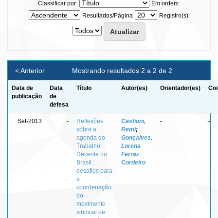
Classificar por:
Em ordem:
Resultados/Página
Registro(s):
< Anterior
Mostrando resultados 2 a 2 de 2
Data de
Data
Título
Autor(es)
Orientador(es)
Coo
publicação
de
defesa
Set-2013
-
Reflexões
Castioni,
-
-
sobre a
Remi
;
agenda do
Gonçalves,
Trabalho
Lorena
Decente no
Ferraz
Brasil :
Cordeiro
desafios para
a
coordenação
do
movimento
sindical de