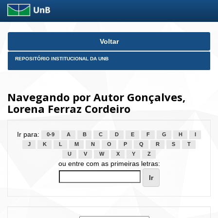
Skip
Voltar
navigation
REPOSITÓRIO INSTITUCIONAL DA UNB
Navegando por Autor Gonçalves,
Lorena Ferraz Cordeiro
Ir para:
0-9
A
B
C
D
E
F
G
H
I
J
K
L
M
N
O
P
Q
R
S
T
U
V
W
X
Y
Z
ou entre com as primeiras letras: