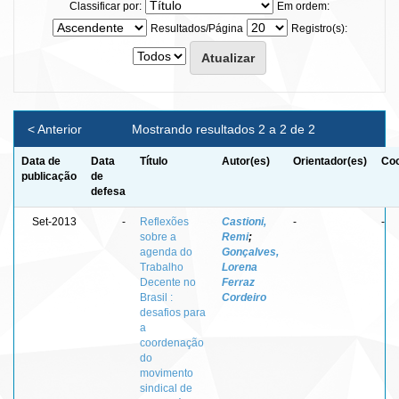
Classificar por:
Em ordem:
Resultados/Página
Registro(s):
< Anterior
Mostrando resultados 2 a 2 de 2
Data de
Data
Título
Autor(es)
Orientador(es)
Coo
publicação
de
defesa
Set-2013
-
Reflexões
Castioni,
-
-
sobre a
Remi
;
agenda do
Gonçalves,
Trabalho
Lorena
Decente no
Ferraz
Brasil :
Cordeiro
desafios para
a
coordenação
do
movimento
sindical de