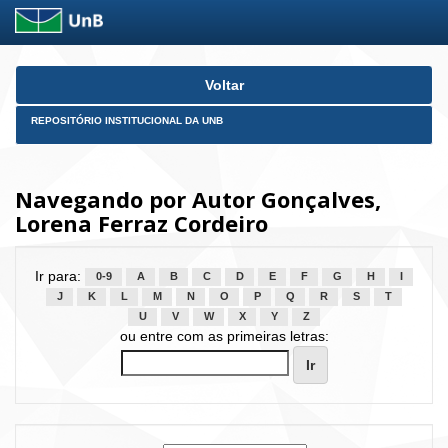
Skip
Voltar
navigation
REPOSITÓRIO INSTITUCIONAL DA UNB
Navegando por Autor Gonçalves,
Lorena Ferraz Cordeiro
Ir para:
0-9
A
B
C
D
E
F
G
H
I
J
K
L
M
N
O
P
Q
R
S
T
U
V
W
X
Y
Z
ou entre com as primeiras letras: