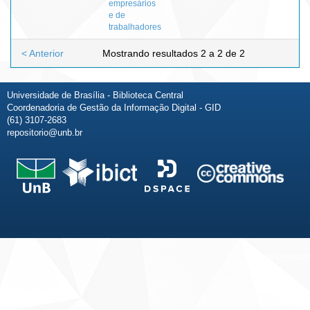
empresários
e de
trabalhadores
< Anterior
Mostrando resultados 2 a 2 de 2
Universidade de Brasília - Biblioteca Central
Coordenadoria de Gestão da Informação Digital - GID
(61) 3107-2683
repositorio@unb.br
Fale conosco
Sobre