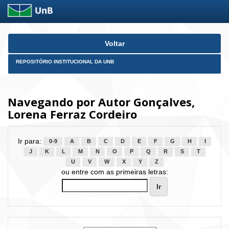
Skip
Voltar
navigation
REPOSITÓRIO INSTITUCIONAL DA UNB
Navegando por Autor Gonçalves,
Lorena Ferraz Cordeiro
Ir para:
0-9
A
B
C
D
E
F
G
H
I
J
K
L
M
N
O
P
Q
R
S
T
U
V
W
X
Y
Z
ou entre com as primeiras letras: