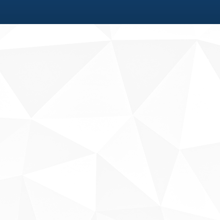
Fale conosco
Sobre