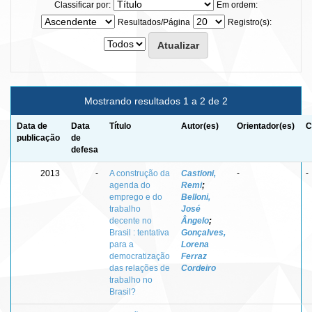
Classificar por:
Em ordem:
Resultados/Página
Registro(s):
Mostrando resultados 1 a 2 de 2
Data de
Data
Título
Autor(es)
Orientador(es)
C
publicação
de
defesa
2013
-
A construção da
Castioni,
-
-
agenda do
Remi
;
emprego e do
Belloni,
trabalho
José
decente no
Ângelo
;
Brasil : tentativa
Gonçalves,
para a
Lorena
democratização
Ferraz
das relações de
Cordeiro
trabalho no
Brasil?