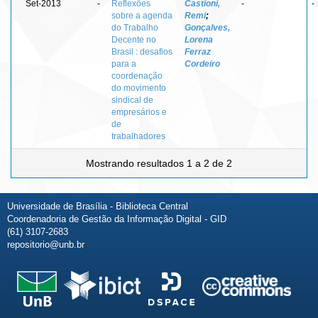
Set-2013
-
Reflexões
Castioni,
-
-
sobre a agenda
Remi
;
do Trabalho
Gonçalves,
Decente no
Lorena
Brasil : desafios
Ferraz
para a
Cordeiro
coordenação
do movimento
sindical de
empresários e
de
trabalhadores
Mostrando resultados 1 a 2 de 2
Universidade de Brasília - Biblioteca Central
Coordenadoria de Gestão da Informação Digital - GID
(61) 3107-2683
repositorio@unb.br