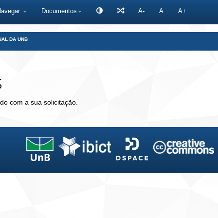
Navegar
Documentos
A-
A
A+
NAL DA UNB
s
do com a sua solicitação.