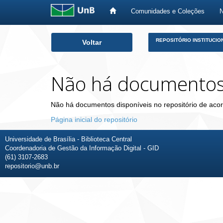
Comunidades e Coleções
Skip
REPOSITÓRIO INSTITUCIO
Voltar
navigation
Não há documento
Não há documentos disponíveis no repositório de acor
Página inicial do repositório
Universidade de Brasília - Biblioteca Central
Coordenadoria de Gestão da Informação Digital - GID
(61) 3107-2683
repositorio@unb.br