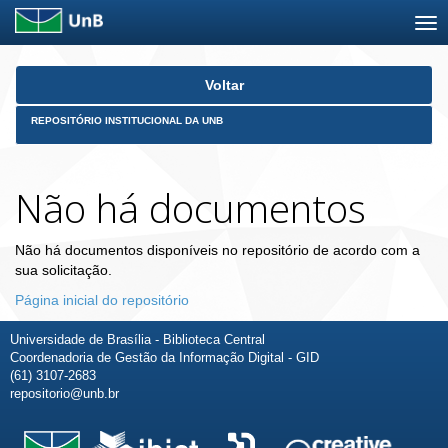
Skip
Voltar
navigation
REPOSITÓRIO INSTITUCIONAL DA UNB
Não há documentos
Não há documentos disponíveis no repositório de acordo com a
sua solicitação.
Página inicial do repositório
Universidade de Brasília - Biblioteca Central
Coordenadoria de Gestão da Informação Digital - GID
(61) 3107-2683
repositorio@unb.br