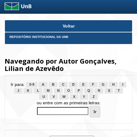
Skip
Voltar
navigation
REPOSITÓRIO INSTITUCIONAL DA UNB
Navegando por Autor Gonçalves,
Lilian de Azevêdo
Ir para:
0-9
A
B
C
D
E
F
G
H
I
J
K
L
M
N
O
P
Q
R
S
T
U
V
W
X
Y
Z
ou entre com as primeiras letras: