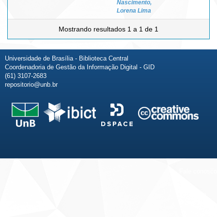
Nascimento,
Lorena Lima
Mostrando resultados 1 a 1 de 1
Universidade de Brasília - Biblioteca Central
Coordenadoria de Gestão da Informação Digital - GID
(61) 3107-2683
repositorio@unb.br
Fale conosco
Sobre