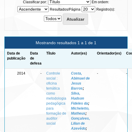
Classificar por:
Em ordem:
Resultados/Página
Registro(s):
Mostrando resultados 1 a 1 de 1
Data de
Data
Título
Autor(es)
Orientador(es)
Coo
publicação
de
defesa
2014
-
Controle
Costa,
-
-
social :
Abimael de
oficina
Jesus
temática
Barros
;
como
Silva,
metodologia
Hudson
pedagógica
Fideles da
;
para
Micheletto,
formação de
Matheus
;
auditor
Gonçalves,
social
Lilian de
Azevêdo
;