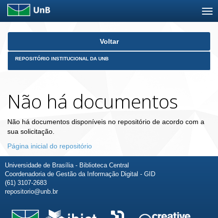
Skip
Voltar
navigation
REPOSITÓRIO INSTITUCIONAL DA UNB
Não há documentos
Não há documentos disponíveis no repositório de acordo com a
sua solicitação.
Página inicial do repositório
Universidade de Brasília - Biblioteca Central
Coordenadoria de Gestão da Informação Digital - GID
(61) 3107-2683
repositorio@unb.br