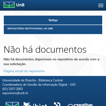
Skip
Voltar
navigation
REPOSITÓRIO INSTITUCIONAL DA UNB
Não há documentos
Não há documentos disponíveis no repositório de acordo com a
sua solicitação.
Página inicial do repositório
Universidade de Brasília - Biblioteca Central
Coordenadoria de Gestão da Informação Digital - GID
(61) 3107-2683
repositorio@unb.br